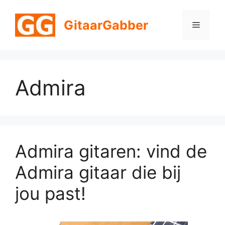
Ga
naar
GitaarGabber
Menu
de
inhoud
Admira
Admira gitaren: vind de
Admira gitaar die bij
jou past!