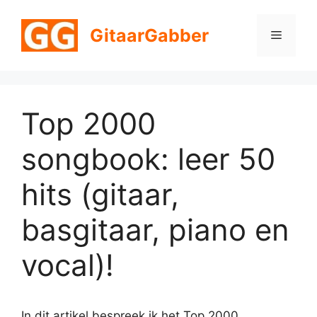
Ga
naar
GitaarGabber
Menu
de
inhoud
Top 2000
songbook: leer 50
hits (gitaar,
basgitaar, piano en
vocal)!
In dit artikel bespreek ik het Top 2000