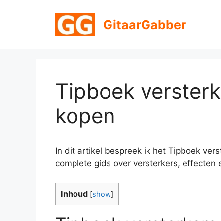
Ga
naar
GitaarGabber
de
inhoud
Tipboek versterk
kopen
In dit artikel bespreek ik het Tipboek ve
complete gids over versterkers, effecten 
Inhoud
[
show
]