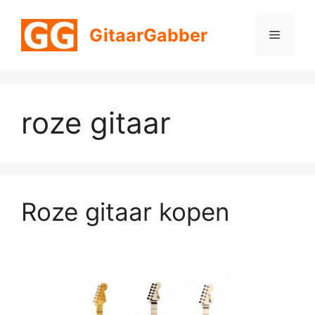
Ga
naar
GitaarGabber
Menu
de
inhoud
roze gitaar
Roze gitaar kopen