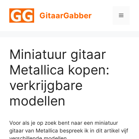
Ga
naar
GitaarGabber
Menu
de
inhoud
Miniatuur gitaar
Metallica kopen:
verkrijgbare
modellen
Voor als je op zoek bent naar een miniatuur
gitaar van Metallica bespreek ik in dit artikel vijf
verschillende modellen.