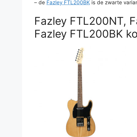
– de
Fazley FTL200BK
is de zwarte varian
Fazley FTL200NT, F
Fazley FTL200BK k