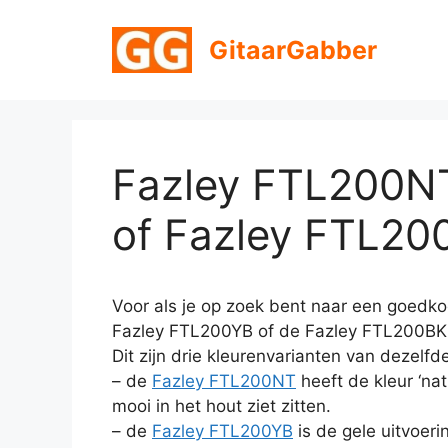
Ga
naar
GitaarGabber
de
inhoud
Fazley FTL200N
of Fazley FTL20
Voor als je op zoek bent naar een goedk
Fazley FTL200YB of de Fazley FTL200BK 
Dit zijn drie kleurenvarianten van dezelfd
– de
Fazley FTL200NT
heeft de kleur ‘nat
mooi in het hout ziet zitten.
– de
Fazley FTL200YB
is de gele uitvoeri